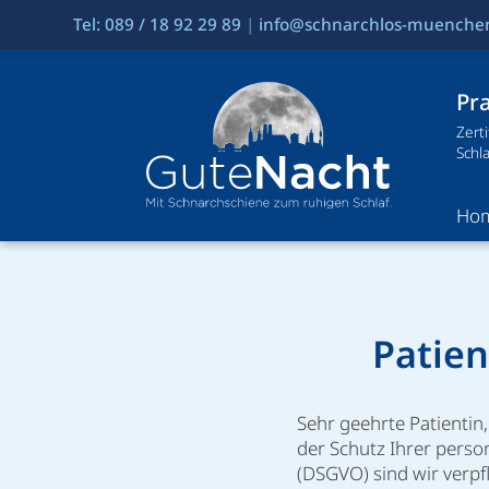
Tel: 089 / 18 92 29 89
|
info@schnarchlos-muenche
Pra
Zert
Schl
Ho
Patie
Sehr geehrte Patientin,
der Schutz Ihrer pers
(DSGVO) sind wir verpf