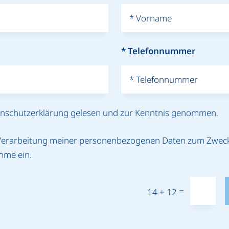
en­schutz­erklärung gelesen und zur Kenntnis ge­nommen.
ie Ver­arbeitung meiner personen­bezogenen Daten zum Zwe
hme ein.
=
14 + 12