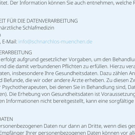
eitet. Der Information können Sie auch entnehmen, welche R
IT FÜR DIE DATENVERARBEITUNG
närztliche Schlafmedizin
n
, E-Mail:
info@schnarchlos-muenchen.de
VERARBEITUNG
 erfolgt aufgrund gesetzlicher Vorgaben, um den Behandl
nd die damit verbundenen Pflichten zu erfüllen. Hierzu vera
ten, insbesondere Ihre Gesundheitsdaten. Dazu zählen A
d Befunde, die wir oder andere Ärzte erheben. Zu diesen 
 Psychotherapeuten, bei denen Sie in Behandlung sind, Da
riefen). Die Erhebung von Gesundheitsdaten ist Voraussetzun
 Informationen nicht bereitgestellt, kann eine sorgfältig
DATEN
ersonenbezogenen Daten nur dann an Dritte, wenn dies gese
. Empfänger Ihrer personenbezogenen Daten können vor all