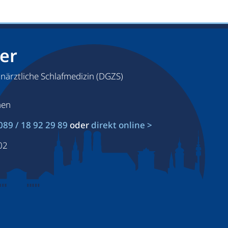
fer
hnärztliche Schlafmedizin (DGZS)
hen
 089 / 18 92 29 89
oder
direkt online >
02