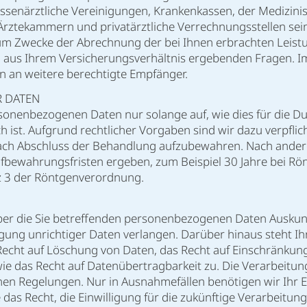
senärztliche Vereinigungen, Krankenkassen, der Medizinis
rztekammern und privatärztliche Verrechnungsstellen sein
um Zwecke der Abrechnung der bei Ihnen erbrachten Leistu
 aus Ihrem Versicherungsverhältnis ergebenden Fragen. Im E
n an weitere berechtigte Empfänger.
R DATEN
sonenbezogenen Daten nur solange auf, wie dies für die D
 ist. Aufgrund rechtlicher Vorgaben sind wir dazu verpflic
ach Abschluss der Behandlung aufzubewahren. Nach ander
ufbewahrungsfristen ergeben, zum Beispiel 30 Jahre bei R
tz 3 der Röntgenverordnung.
ber die Sie betreffenden personenbezogenen Daten Auskunf
igung unrichtiger Daten verlangen. Darüber hinaus steht 
echt auf Löschung von Daten, das Recht auf Einschränkun
e das Recht auf Datenübertragbarkeit zu. Die Verarbeitung
chen Regelungen. Nur in Ausnahmefällen benötigen wir Ihr E
 das Recht, die Einwilligung für die zukünftige Verarbeitun